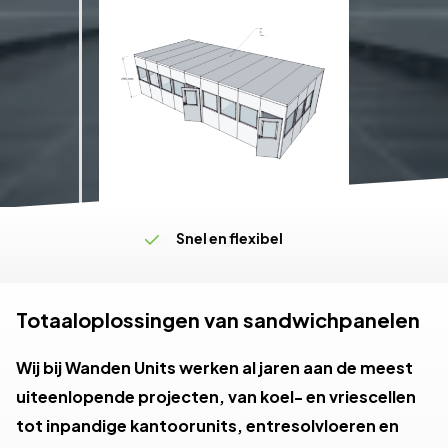
Levering op maat
Snel en flexibel
Klantgericht
Totaaloplossingen van sandwichpanelen
Wij bij Wanden Units werken al jaren aan de meest
uiteenlopende projecten, van koel- en vriescellen
tot inpandige kantoorunits, entresolvloeren en