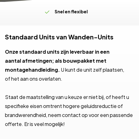
Levering op maat
Snel en flexibel
Klantgericht
Standaard Units van Wanden-Units
Onze standaard units zijn leverbaar in een
aantal afmetingen; als bouwpakket met
montagehandleiding.
U kunt de unit zelf plaatsen,
of het aan ons overlaten.
Staat de maatstelling van u keuze er niet bij, of heeft u
specifieke eisen omtrent hogere geluidsreductie of
brandwerendheid, neem contact op voor een passende
offerte. Er is veel mogelijk!