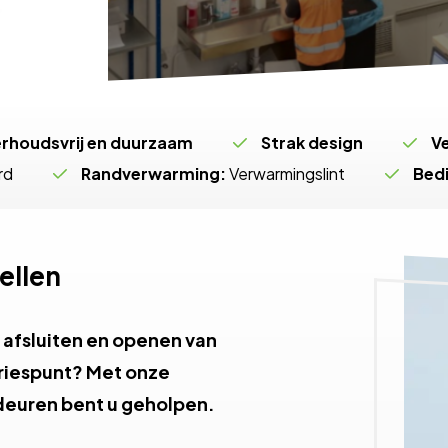
rhoudsvrij en duurzaam
Strak design
V
rd
Randverwarming:
Verwarmingslint
Bedi
ellen
g afsluiten en openen van
vriespunt? Met onze
deuren bent u geholpen.