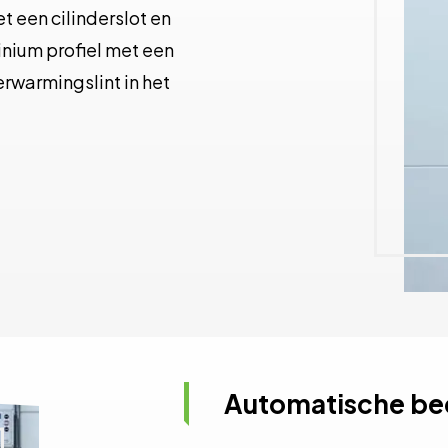
t een cilinderslot en
inium profiel met een
warmingslint in het
Automatische bed