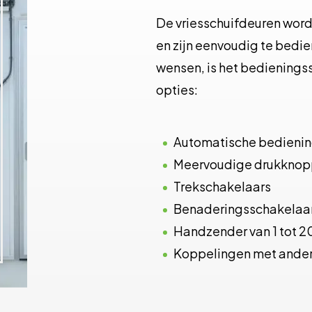
De vriesschuifdeuren word
en zijn eenvoudig te bedie
wensen, is het bedienings
opties:
Automatische bedieni
Meervoudige drukkno
Trekschakelaars
Benaderingsschakelaa
Handzender van 1 tot 2
Koppelingen met ander