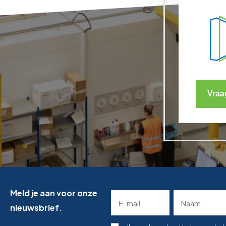
Vraa
Meld je aan voor onze
E-
Naam
mailadres
nieuwsbrief.
(Required)
(Required)
Toestemming