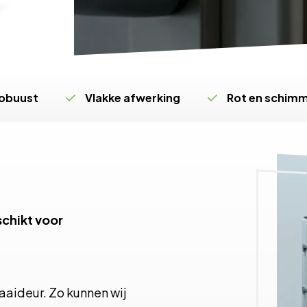
obuust
Vlakke afwerking
Rot en schimme
schikt voor
aaideur. Zo kunnen wij