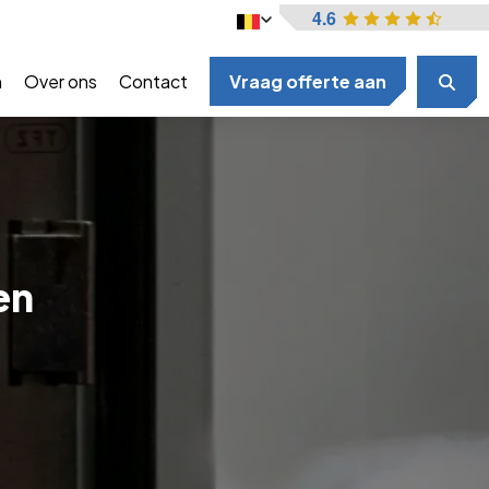
4.6
n
Over ons
Contact
Vraag offerte aan
en