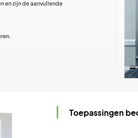
en en zijn de aanvullende
uren.
Toepassingen bed