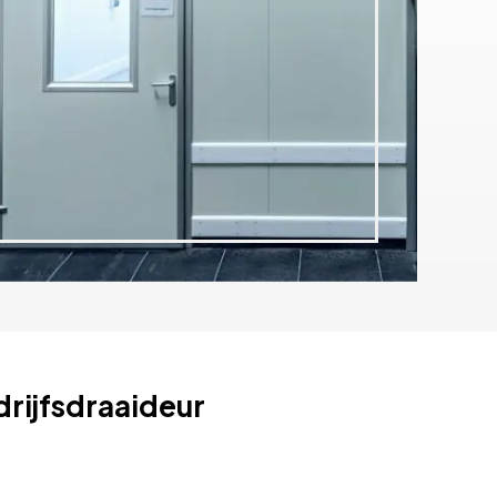
rijfsdraaideur