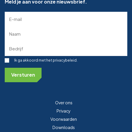
Meld je aan voor onze nieuwsbrief.
E-
mailadres
(Required)
Naam
(Required)
Bedrijf
(Required)
Toestemming
Ik ga akkoord met het privacybeleid.
Over ons
Privacy
Voorwaarden
Downloads