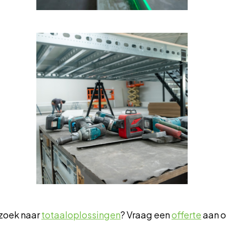
zoek naar
totaaloplossingen
? Vraag een
offerte
aan 