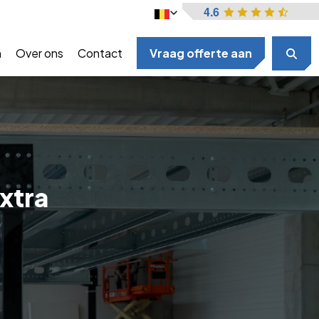
4.6
n
Over ons
Contact
Vraag offerte aan
extra