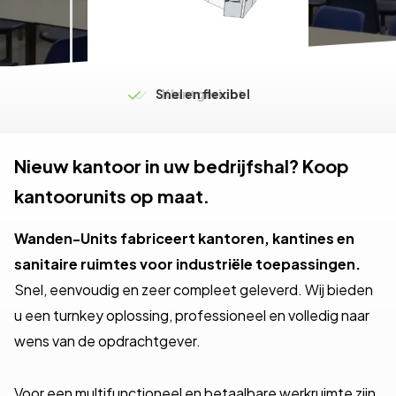
Levering op maat
Snel en flexibel
Klantgericht
Nieuw kantoor in uw bedrijfshal? Koop
kantoorunits op maat.
Wanden-Units fabriceert kantoren, kantines en
sanitaire ruimtes voor industriële toepassingen.
Snel, eenvoudig en zeer compleet geleverd. Wij bieden
u een turnkey oplossing, professioneel en volledig naar
wens van de opdrachtgever.
Voor een multifunctioneel en betaalbare werkruimte zijn