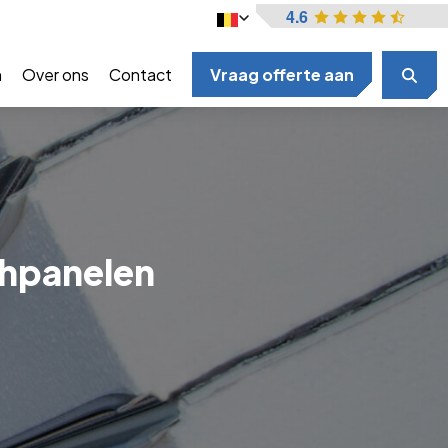
4.6
n
Over ons
Contact
Vraag offerte aan
hpanelen