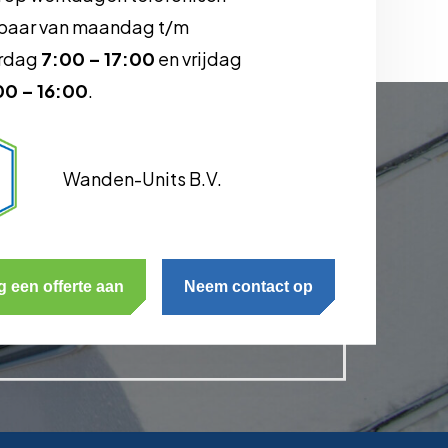
baar van maandag t/m
rdag
7:00 – 17:00
en vrijdag
00 – 16:00
.
Wanden-Units B.V.
g een offerte aan
Neem contact op