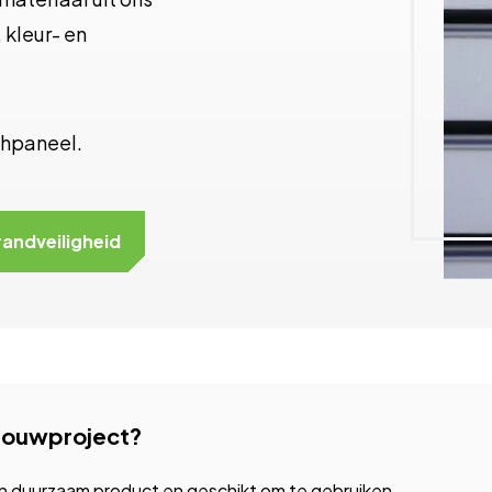
 kleur- en
chpaneel.
randveiligheid
 bouwproject?
een duurzaam product en geschikt om te gebruiken