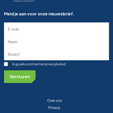
Meld je aan voor onze nieuwsbrief.
E-
mailadres
(Required)
Naam
(Required)
Bedrijf
(Required)
Toestemming
Ik ga akkoord met het privacybeleid.
Over ons
Privacy