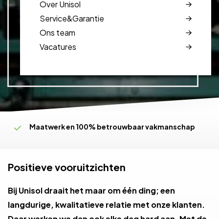
Over Unisol
Service&Garantie
Ons team
Vacatures
Maatwerk en 100% betrouwbaar vakmanschap
Oplossingsgericht en flexibel schakelen
Productie, levering én montage
Positieve vooruitzichten
Bij Unisol draait het maar om één ding; een
langdurige, kwalitatieve relatie met onze klanten.
Daar werken we dan ook elke dag hard aan. Met de